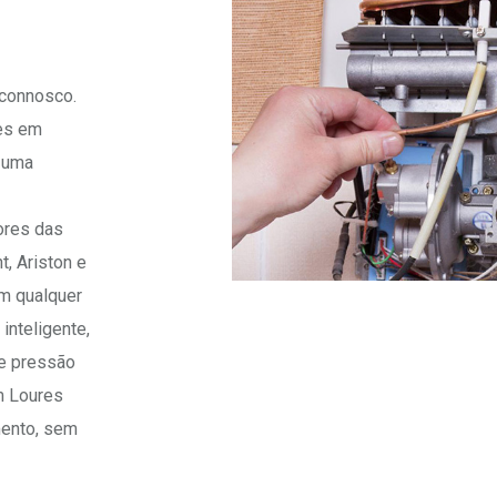
 connosco.
res em
a uma
ores das
t, Ariston e
em qualquer
 inteligente,
de pressão
m Loures
mento, sem