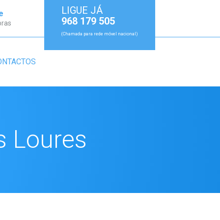
LIGUE JÁ
e
968 179 505
oras
(Chamada para rede móvel nacional)
ONTACTOS
s Loures