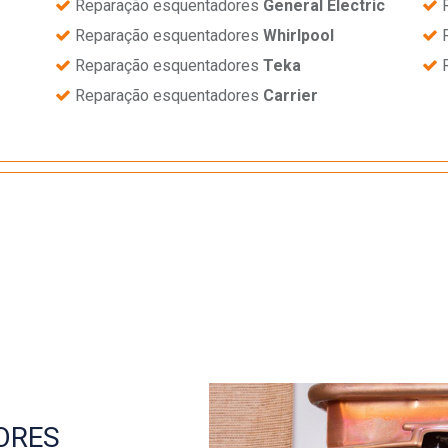
Reparação esquentadores
General Electric
R
Reparação esquentadores
Whirlpool
R
Reparação esquentadores
Teka
R
Reparação esquentadores
Carrier
ORES