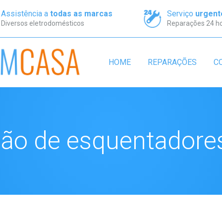
Assistência a
todas as marcas
Serviço
urgent
Diversos eletrodomésticos
Reparações 24 h
HOME
REPARAÇÕES
C
ão de esquentadore