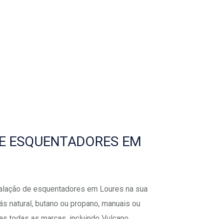
E ESQUENTADORES EM
talação de esquentadores em Loures na sua
ás natural, butano ou propano, manuais ou
as todas as marcas, incluindo Vulcano,