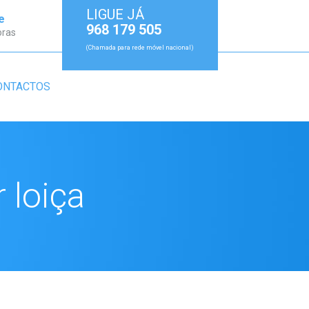
LIGUE JÁ
e
968 179 505
oras
(Chamada para rede móvel nacional)
ONTACTOS
 loiça